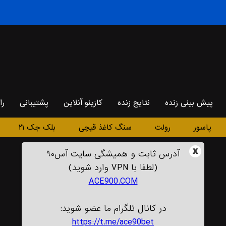
پیش بینی زنده
نتایج زنده
کازینو آنلاین
پشتیبانی
را
پاسور
رولت
سنگ کاغذ قیچی
بلک جک ۲۱
x
آدرس ثابت و همیشگی سایت آس۹۰
(لطفا با VPN وارد شوید)
ACE900.COM
در کانال تلگرام ما عضو شوید:
https://t.me/ace90bet